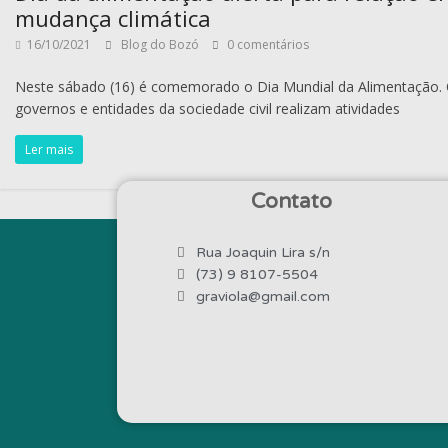
mudança climática
16/10/2021
Blog do Bozó
0 comentários
Neste sábado (16) é comemorado o Dia Mundial da Alimentação. 
governos e entidades da sociedade civil realizam atividades
Ler mais
Contato
Rua Joaquin Lira s/n
(73) 9 8107-5504
graviola@gmail.com