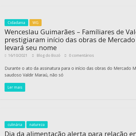
Cidadania
WG
Wenceslau Guimarães – Famíliares de Va
prestigiaram início das obras de Mercado
levará seu nome
16/10/2021
Blog do Bozó
0 comentários
Durante o ato da assinatura para o início das obras do Mercado Mu
saudoso Valdir Maraú, não só
Ler mais
culinária
natureza
Dia da alimentação alerta para relação e