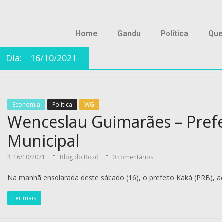
Home
Gandu
Política
Qu
Dia:
16/10/2021
Economia
Política
WG
Wenceslau Guimarães – Prefe
Municipal
16/10/2021
Blog do Bozó
0 comentários
Na manhã ensolarada deste sábado (16), o prefeito Kaká (PRB),
Ler mais