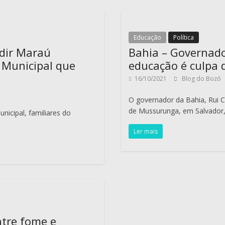
Educação
Política
ldir Maraú
Bahia – Governad
 Municipal que
educação é culpa 
16/10/2021
Blog do Bozó
O governador da Bahia, Rui Co
de Mussurunga, em Salvador
nicipal, familiares do
Ler mais
ntre fome e