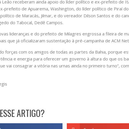
Leão receberam ainda apoio do líder político e ex-prefeito de It
x-prefeito de Apuarema, Washington, do líder político de Piraí do
r político de Maracás, Jilmar, e do vereador Dilson Santos e do ca
agedo do Tabocal, Dedê Campos.
vas lideranças e do prefeito de Milagres engrossa a fileira de m
ais que já oficializaram sustentação à pré-campanha de ACM Net
do forças com os amigos de todas as partes da Bahia, porque es
ência e energia para oferecer um governo à altura do que os b
ue vai consagrar a vitória nas urnas ainda no primeiro turno”, co
egis
ESSE ARTIGO?