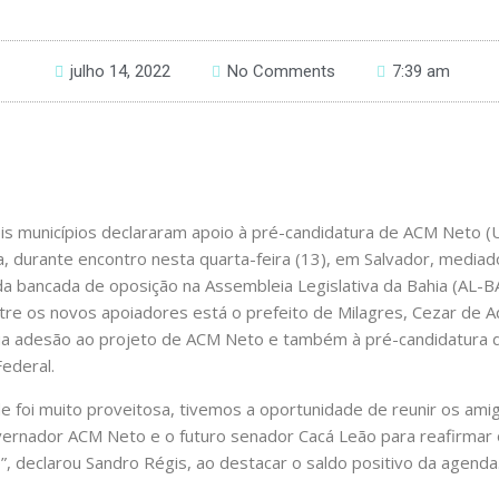
julho 14, 2022
No Comments
7:39 am
is municípios declararam apoio à pré-candidatura de ACM Neto (U
, durante encontro nesta quarta-feira (13), em Salvador, media
 da bancada de oposição na Assembleia Legislativa da Bahia (AL-B
Entre os novos apoiadores está o prefeito de Milagres, Cezar de A
sua adesão ao projeto de ACM Neto e também à pré-candidatura 
ederal.
e foi muito proveitosa, tivemos a oportunidade de reunir os amig
vernador ACM Neto e o futuro senador Cacá Leão para reafirmar 
o”, declarou Sandro Régis, ao destacar o saldo positivo da agenda