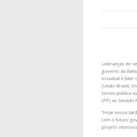
Lideranças de se
governo da Bahia
estadual e líder
(União Brasil). 
tornou pública 
(PP) ao Senado F
“Hoje nossa tard
com o futuro go
projeto vitorios