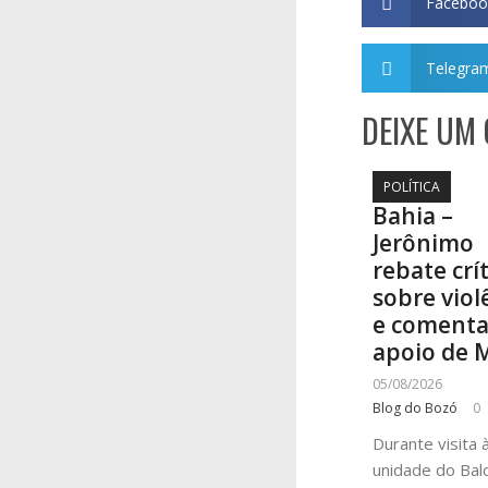
Faceboo
Telegra
DEIXE UM
POLÍTICA
Bahia –
Jerônimo
rebate crí
sobre viol
e coment
apoio de 
05/08/2026
Blog do Bozó
0
Durante visita 
unidade do Bal