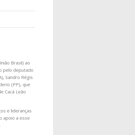
nião Brasil) ao
do pelo deputado
A), Sandro Régis
derio (PP), que
de Cacá Leão
os e lideranças
o apoio a esse
.