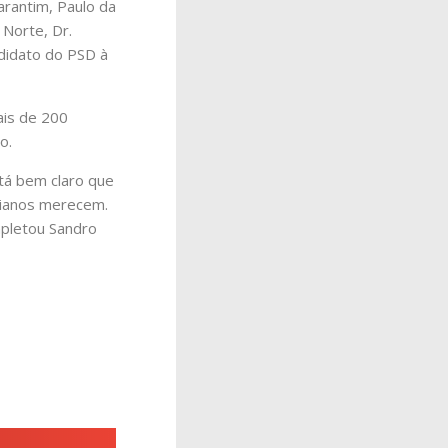
arantim, Paulo da
 Norte, Dr.
ndidato do PSD à
ais de 200
o.
tá bem claro que
aianos merecem.
mpletou Sandro