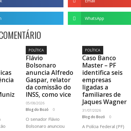
k
Email
m
WhatsApp
 COMENTÁRIO
POLÍTICA
POLÍTICA
Flávio
Caso Banco
Bolsonaro
Master – PF
ticas
anuncia Alfredo
identifica seis
ência
Gaspar, relator
empresas
a
da comissão do
ligadas a
Muniz
INSS, como vice
familiares de
Jaques Wagner
05/08/2026
Blog do Bozó
0
31/07/2026
Blog do Bozó
0
à
O senador Flávio
cão
Bolsonaro anunciou
A Polícia Federal (PF)