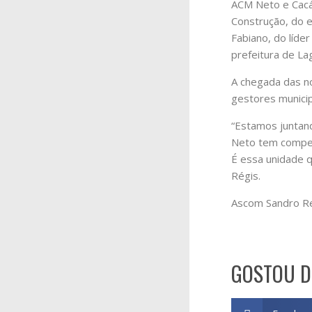
ACM Neto e Cacá 
Construção, do e
Fabiano, do líde
prefeitura de L
A chegada das no
gestores municip
“Estamos juntan
Neto tem compet
É essa unidade q
Régis.
Ascom Sandro R
GOSTOU D