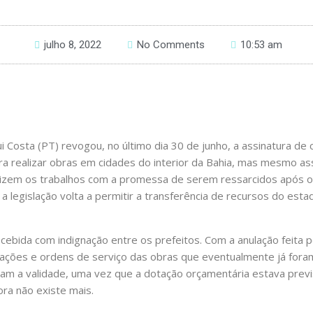
julho 8, 2022
No Comments
10:53 am
 Costa (PT) revogou, no último dia 30 de junho, a assinatura de
ra realizar obras em cidades do interior da Bahia, mas mesmo a
alizem os trabalhos com a promessa de serem ressarcidos após o
 a legislação volta a permitir a transferência de recursos do est
ecebida com indignação entre os prefeitos. Com a anulação feita 
citações e ordens de serviço das obras que eventualmente já fora
ram a validade, uma vez que a dotação orçamentária estava prev
ra não existe mais.