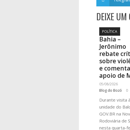
DEIXE UM
POLÍTICA
Bahia –
Jerônimo
rebate crí
sobre viol
e coment
apoio de 
05/08/2026
Blog do Bozó
0
Durante visita 
unidade do Bal
GOV.BR na No
Rodoviária de S
nesta quarta-fei