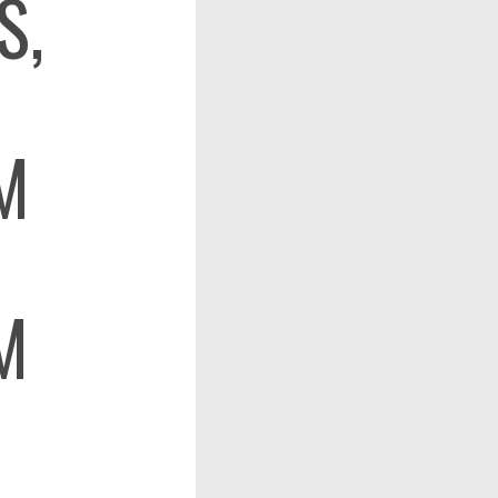
S,
M
M