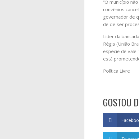
“O município não
convênios cancel
governador de qu
de de ser proce
Líder da bancada
Régis (União Bra
espécie de vale-
está prometendo 
Política Livre
GOSTOU D
Faceboo
Telegra