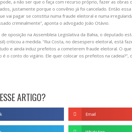
 pode, a não ser que o faça com recurso próprio, fazer as obras
ados, justamente porque o convênio já foi cancelado. Então ess
e vai pagar se constitui numa fraude eleitoral e numa irregularid
ssado criminalmente”, aponta o advogado João Otávio.
 de oposição na Assembleia Legislativa da Bahia, o deputado es
sil) criticou a medida. “Rui Costa, no desespero eleitoral, está f
tudo e ainda induz prefeitos a cometerem fraude eleitoral. O qu
é o conto do vigário. Ele quer colocar os prefeitos na cadeia?”, 
ESSE ARTIGO?
k
Email
m
WhatsApp