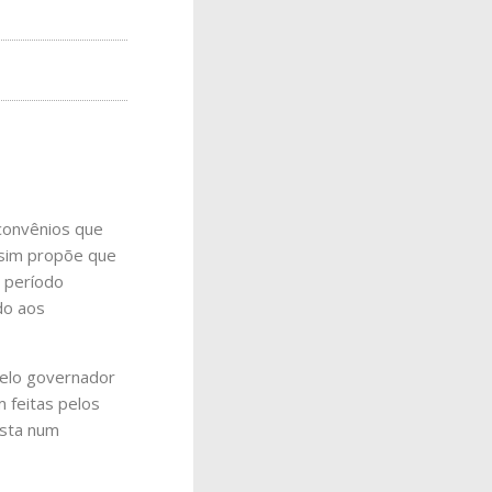
 convênios que
ssim propõe que
 período
ado aos
pelo governador
m feitas pelos
ista num