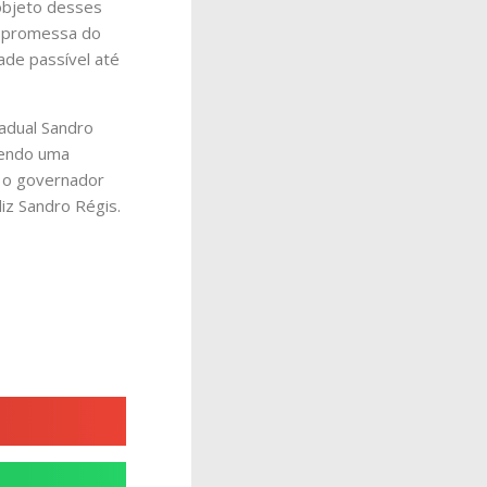
 objeto desses
a promessa do
ade passível até
tadual Sandro
azendo uma
e o governador
diz Sandro Régis.