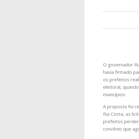
O governador Rui
havia firmado pa
os prefeitos re
eleitoral, quando
municípios.
A proposta foi r
Rui Costa, as li
prefeitos perde
convênio que ago