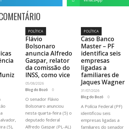
 COMENTÁRIO
POLÍTICA
POLÍTICA
Flávio
Caso Banco
Bolsonaro
Master – PF
ticas
anuncia Alfredo
identifica seis
ência
Gaspar, relator
empresas
a
da comissão do
ligadas a
Muniz
INSS, como vice
familiares de
Jaques Wagner
05/08/2026
Blog do Bozó
0
31/07/2026
Blog do Bozó
0
à
O senador Flávio
cão
Bolsonaro anunciou
A Polícia Federal (PF)
va
nesta quarta-feira (5) o
identificou seis
alvador,
deputado federal
empresas ligadas a
ra (5),
Alfredo Gaspar (PL-AL)
familiares do senador