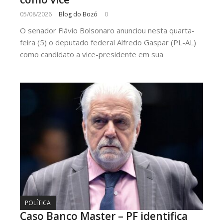
05/08/2026
Blog do Bozó
0
O senador Flávio Bolsonaro anunciou nesta quarta-
feira (5) o deputado federal Alfredo Gaspar (PL-AL)
como candidato a vice-presidente em sua
POLÍTICA
Caso Banco Master – PF identifica