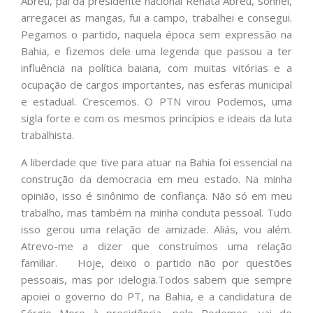
Abreu, pai da presidente nacional Renata Abreu, sonhei,
arregacei as mangas, fui a campo, trabalhei e consegui.
Pegamos o partido, naquela época sem expressão na
Bahia, e fizemos dele uma legenda que passou a ter
influência na política baiana, com muitas vitórias e a
ocupação de cargos importantes, nas esferas municipal
e estadual. Crescemos. O PTN virou Podemos, uma
sigla forte e com os mesmos princípios e ideais da luta
trabalhista.
A liberdade que tive para atuar na Bahia foi essencial na
construção da democracia em meu estado. Na minha
opinião, isso é sinônimo de confiança. Não só em meu
trabalho, mas também na minha conduta pessoal. Tudo
isso gerou uma relação de amizade. Aliás, vou além.
Atrevo-me a dizer que construímos uma relação
familiar. Hoje, deixo o partido não por questões
pessoais, mas por idelogia.Todos sabem que sempre
apoiei o governo do PT, na Bahia, e a candidatura de
Sérgio Moro à presidência, pelo Podemos, vai de