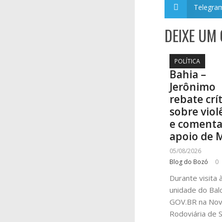
Telegra
DEIXE UM
POLÍTICA
Bahia –
Jerônimo
rebate crí
sobre viol
e coment
apoio de 
05/08/2026
Blog do Bozó
0
Durante visita 
unidade do Bal
GOV.BR na No
Rodoviária de S