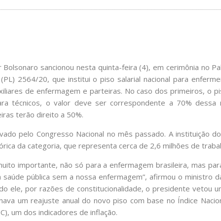
r Bolsonaro sancionou nesta quinta-feira (4), em cerimônia no Pal
 (PL) 2564/20, que institui o piso salarial nacional para enferme
iliares de enfermagem e parteiras. No caso dos primeiros, o pi
ara técnicos, o valor deve ser correspondente a 70% dessa 
eiras terão direito a 50%.
vado pelo Congresso Nacional no mês passado. A instituição do
tórica da categoria, que representa cerca de 2,6 milhões de traba
uito importante, não só para a enfermagem brasileira, mas par
há saúde pública sem a nossa enfermagem”, afirmou o ministro d
o ele, por razões de constitucionalidade, o presidente vetou 
nava um reajuste anual do novo piso com base no Índice Nacio
), um dos indicadores de inflação.