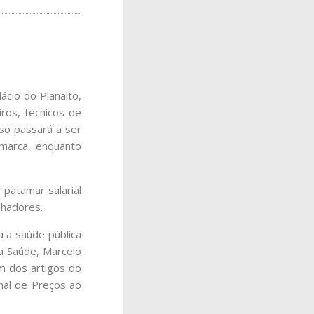
ácio do Planalto,
iros, técnicos de
so passará a ser
marca, enquanto
 patamar salarial
lhadores.
a a saúde pública
a Saúde, Marcelo
um dos artigos do
nal de Preços ao