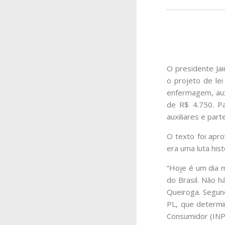
O presidente Jai
o projeto de lei
enfermagem, aux
de R$ 4.750. P
auxiliares e part
O texto foi apro
era uma luta his
“Hoje é um dia m
do Brasil. Não 
Queiroga. Segund
PL, que determi
Consumidor (INPC