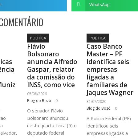
m
WhatsApp
 COMENTÁRIO
POLÍTICA
POLÍTICA
Flávio
Caso Banco
Bolsonaro
Master – PF
ticas
anuncia Alfredo
identifica seis
ência
Gaspar, relator
empresas
a
da comissão do
ligadas a
Muniz
INSS, como vice
familiares de
Jaques Wagner
05/08/2026
Blog do Bozó
0
31/07/2026
Blog do Bozó
0
à
O senador Flávio
cão
Bolsonaro anunciou
A Polícia Federal (PF)
va
nesta quarta-feira (5) o
identificou seis
alvador,
deputado federal
empresas ligadas a