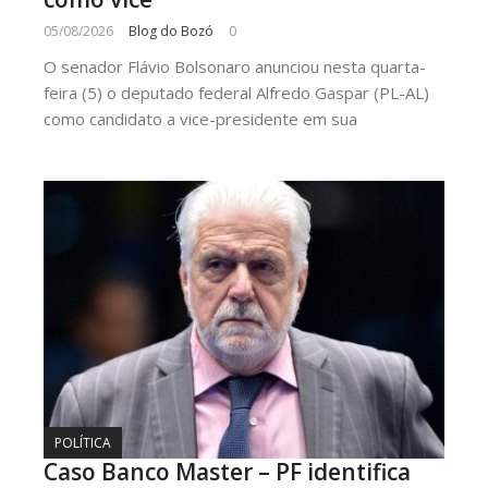
05/08/2026
Blog do Bozó
0
O senador Flávio Bolsonaro anunciou nesta quarta-
feira (5) o deputado federal Alfredo Gaspar (PL-AL)
como candidato a vice-presidente em sua
POLÍTICA
Caso Banco Master – PF identifica