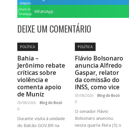
telegram
Share on
WhatsApp
whatsapp
DEIXE UM COMENTÁRIO
POLÍTICA
POLÍTICA
Bahia –
Flávio Bolsonaro
Jerônimo rebate
anuncia Alfredo
críticas sobre
Gaspar, relator
violência e
da comissão do
comenta apoio
INSS, como vice
de Muniz
05/08/2026
Blog do Bozó
0
05/08/2026
Blog do Bozó
0
O senador Flávio
Bolsonaro anunciou
Durante visita à unidade
nesta quarta-feira (5) o
do Balcão GOV.BR na