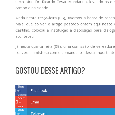
secretário Dr. Ricardo Cesar Mandarino, levando as d
campo e na cidade.
Ainda nesta terça-feira (08), tivemos a honra de rece
Maia, que ao ver o artigo postado ontem aqui neste
Castilho, colocou a instituição a disposição para dial
aconteceu.
Já nesta quarta-feira (09), uma comissão de vereado
conversa amistosa com o comandante desta importante e 
GOSTOU DESSE ARTIGO?
Share
Facebook
on
facebook
Share
Email
on
email
Share
Telegram
on