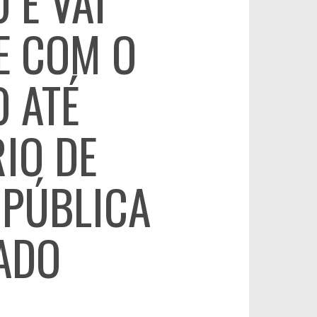
 E VAI
E COM O
O ATÉ
IO DE
PÚBLICA
ADO