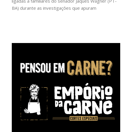
ligadas a familiares do senador Jaques Wagner (PT-
BA) durante as investigações que apuram