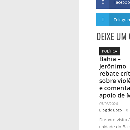
Faceboo
Telegra
DEIXE UM
POLÍTICA
Bahia –
Jerônimo
rebate crí
sobre viol
e coment
apoio de 
05/08/2026
Blog do Bozó
0
Durante visita 
unidade do Bal