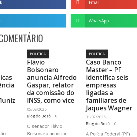
k
Email
m
WhatsApp
 COMENTÁRIO
POLÍTICA
POLÍTICA
Flávio
Caso Banco
Bolsonaro
Master – PF
ticas
anuncia Alfredo
identifica seis
ência
Gaspar, relator
empresas
a
da comissão do
ligadas a
Muniz
INSS, como vice
familiares de
Jaques Wagner
05/08/2026
Blog do Bozó
0
31/07/2026
Blog do Bozó
0
à
O senador Flávio
cão
Bolsonaro anunciou
A Polícia Federal (PF)