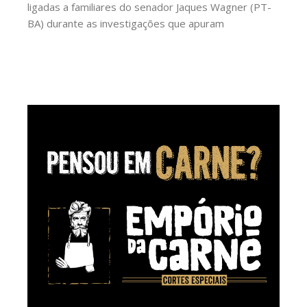
ligadas a familiares do senador Jaques Wagner (PT-
BA) durante as investigações que apuram