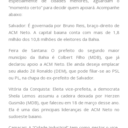
especialmente de cidades menores, aguardam o
“momento certo” para decidir quem apoiará. Acompanhe
abaixo:
Salvador: É governada por Bruno Reis, braço-direito de
ACM Neto. A capital baiana conta com mais de 1,8
milhão dos 10,8 milhões de eleitores da Bahia.
Feira de Santana: O prefeito do segundo maior
município da Bahia é Colbert Filho (MDB), que já
declarou apoio a ACM Neto. Ele ainda deseja emplacar
seu aliado Zé Ronaldo (DEM), que pode filiar-se ao PSL
ou PL, na chapa do ex-prefeito de Salvador.
Vitória da Conquista: Eleita vice-prefeita, a democrata
Sheila Lemos assumiu a cadeira deixada por Herzen
Gusmão (MDB), que faleceu em 18 de março desse ano.
Ela é uma das principais lideranças de ACM Neto no
sudoeste baiano.
Camaçari: A “Cidade Industrial” tem como gestor o vice-