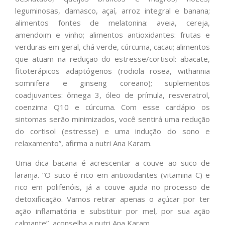
leguminosas, damasco, açaí, arroz integral e banana;
alimentos fontes de melatonina: aveia, cereja,
amendoim e vinho; alimentos antioxidantes: frutas e
verduras em geral, chá verde, cúrcuma, cacau; alimentos
que atuam na redução do estresse/cortisol: abacate,
fitoterápicos adaptógenos (rodiola rosea, withannia
somnifera e ginseng coreano); suplementos
coadjuvantes: ômega 3, óleo de prímula, resveratrol,
coenzima Q10 e cúrcuma. Com esse cardápio os
sintomas serão minimizados, você sentirá uma redução
do cortisol (estresse) e uma indução do sono e
relaxamento”, afirma a nutri Ana Karam.
Uma dica bacana é acrescentar a couve ao suco de
laranja. “O suco é rico em antioxidantes (vitamina C) e
rico em polifenóis, já a couve ajuda no processo de
detoxificação. Vamos retirar apenas o açúcar por ter
ação inflamatória e substituir por mel, por sua ação
calmante”, aconselha a nutri Ana Karam.