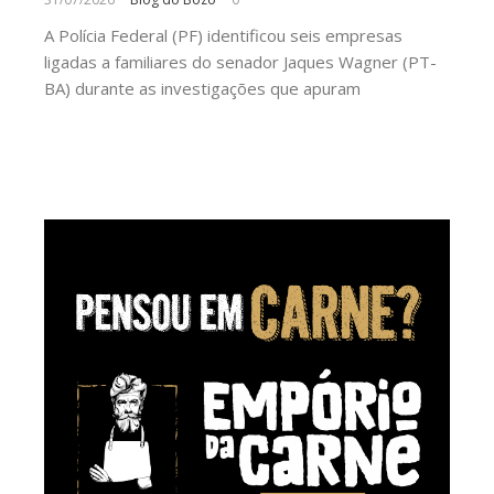
A Polícia Federal (PF) identificou seis empresas
ligadas a familiares do senador Jaques Wagner (PT-
BA) durante as investigações que apuram