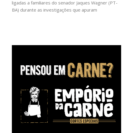
ligadas a familiares do senador Jaques Wagner (PT-
BA) durante as investigações que apuram