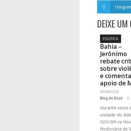
Telegra
DEIXE UM
POLÍTICA
Bahia –
Jerônimo
rebate crí
sobre viol
e coment
apoio de 
05/08/2026
Blog do Bozó
0
Durante visita 
unidade do Bal
GOV.BR na No
Rodoviária de S