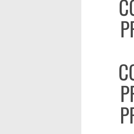
C
P
C
P
P