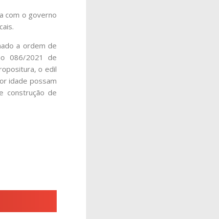
ia com o governo
ais.
inado a ordem de
ção 086/2021 de
positura, o edil
hor idade possam
 e construção de