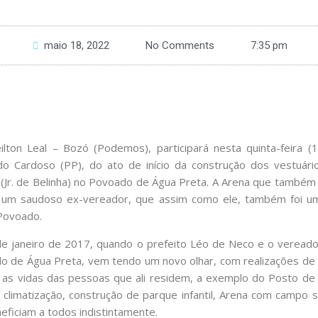
maio 18, 2022
No Comments
7:35 pm
lton Leal – Bozó (Podemos), participará nesta quinta-feira (1
do Cardoso (PP), do ato de início da construção dos vestuári
. (Jr. de Belinha) no Povoado de Água Preta. A Arena que também 
 um saudoso ex-vereador, que assim como ele, também foi um
Povoado.
de janeiro de 2017, quando o prefeito Léo de Neco e o verea
o de Água Preta, vem tendo um novo olhar, com realizações de 
as vidas das pessoas que ali residem, a exemplo do Posto de
climatização, construção de parque infantil, Arena com campo s
eficiam a todos indistintamente.