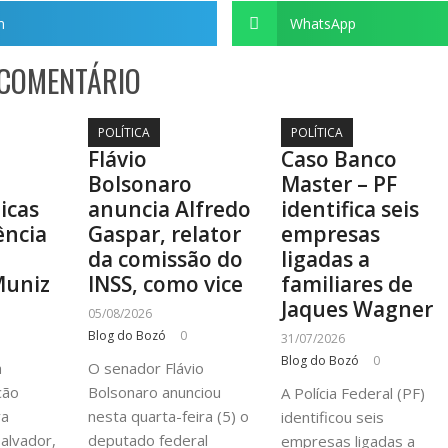
m
WhatsApp
 COMENTÁRIO
POLÍTICA
POLÍTICA
Flávio
Caso Banco
Bolsonaro
Master – PF
ticas
anuncia Alfredo
identifica seis
ência
Gaspar, relator
empresas
a
da comissão do
ligadas a
Muniz
INSS, como vice
familiares de
Jaques Wagner
05/08/2026
Blog do Bozó
0
31/07/2026
Blog do Bozó
0
à
O senador Flávio
cão
Bolsonaro anunciou
A Polícia Federal (PF)
va
nesta quarta-feira (5) o
identificou seis
alvador,
deputado federal
empresas ligadas a