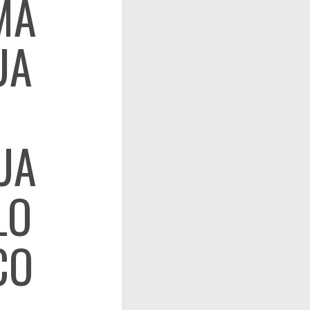
MA
UA
UA
LO
CO