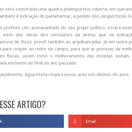
as será construída uma quadra poliesportiva coberta, em parcer
ambém é indicação do parlamentar, a pedido dos desportistas loc
, o prefeito Léo acompanhado do seu grupo político, estará ass
o início das obras dos vestuários da Arena, que na indica
utoria de Bozó, prevê também as arquibancadas. Já em outra pro
sta para cooper ao redor do campo, para que as pessoas da mel
ades físicas, assim como o melhoramento das estadas vicinais
ela enchente do final do ano passado.
gavelmente, Água Preta respira novos ares nos últimos 06 anos.
ESSE ARTIGO?
k
Email