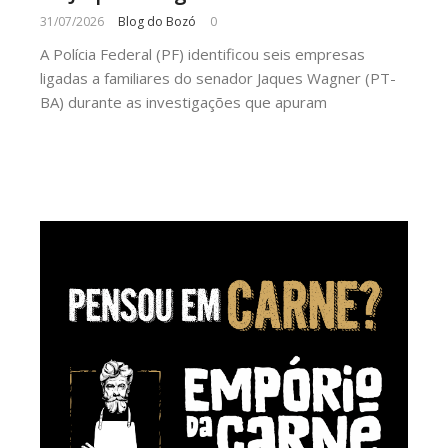
31/07/2026
Blog do Bozó
0
A Polícia Federal (PF) identificou seis empresas
ligadas a familiares do senador Jaques Wagner (PT-
BA) durante as investigações que apuram