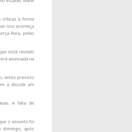
 no estádio Mané
críticas à forma
ue isso aconteça
rça-feira, pelas
 que está reunido
 será anunciada na
o, antes previsto
am a discutir um
nas. A falta de
que o assunto foi
o domingo, após