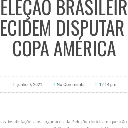
ELEÇÃO BRASILEI
ECIDEM DISPUTAR
COPA AMÉRICA
junho 7, 2021
No Comments
12:14 pm
as insatisfações, os jogadores da Seleção decidiram que irão