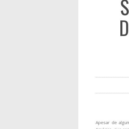
S
D
Apesar de algum