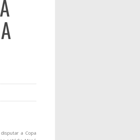
RA
 A
 disputar a Copa