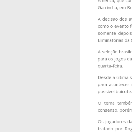
América, que co
Garrincha, em Bra
A decisão dos a
como o evento f
somente depois 
Eliminatórias da
A seleção brasil
para os jogos das
quarta-feira.
Desde a última s
para acontecer 
possível boicote.
O tema também 
consenso, porém
Os jogadores da 
tratado por Ro