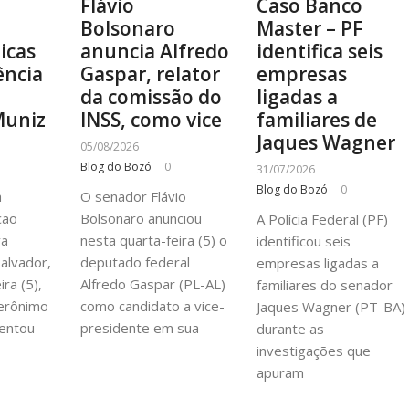
Flávio
Caso Banco
Bolsonaro
Master – PF
ticas
anuncia Alfredo
identifica seis
ência
Gaspar, relator
empresas
a
da comissão do
ligadas a
Muniz
INSS, como vice
familiares de
Jaques Wagner
05/08/2026
Blog do Bozó
0
31/07/2026
Blog do Bozó
0
à
O senador Flávio
cão
Bolsonaro anunciou
A Polícia Federal (PF)
va
nesta quarta-feira (5) o
identificou seis
alvador,
deputado federal
empresas ligadas a
ra (5),
Alfredo Gaspar (PL-AL)
familiares do senador
erônimo
como candidato a vice-
Jaques Wagner (PT-BA)
entou
presidente em sua
durante as
investigações que
apuram