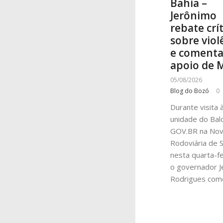
Bahia –
Jerônimo
rebate crí
sobre viol
e coment
apoio de 
05/08/2026
Blog do Bozó
0
Durante visita 
unidade do Bal
GOV.BR na No
Rodoviária de S
nesta quarta-fei
o governador J
Rodrigues com