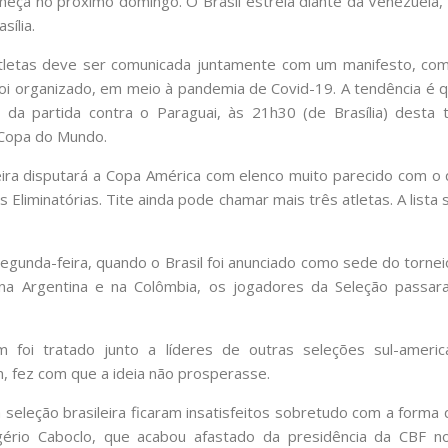
meça no próximo domingo. O Brasil estreia diante da Venezuela,
sília.
tletas deve ser comunicada juntamente com um manifesto, com 
oi organizado, em meio à pandemia de Covid-19. A tendência é q
da partida contra o Paraguai, às 21h30 (de Brasília) desta te
 Copa do Mundo.
eira disputará a Copa América com elenco muito parecido com o
 Eliminatórias. Tite ainda pode chamar mais três atletas. A lista
egunda-feira, quando o Brasil foi anunciado como sede do tornei
na Argentina e na Colômbia, os jogadores da Seleção passar
foi tratado junto a líderes de outras seleções sul-america
, fez com que a ideia não prosperasse.
seleção brasileira ficaram insatisfeitos sobretudo com a forma 
gério Caboclo, que acabou afastado da presidência da CBF n