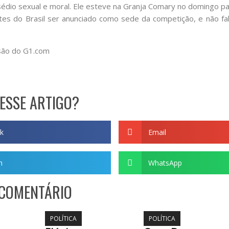
édio sexual e moral. Ele esteve na Granja Comary no domingo p
ntes do Brasil ser anunciado como sede da competição, e não f
são do G1.com
ESSE ARTIGO?
k
Email
m
WhatsApp
 COMENTÁRIO
POLÍTICA
POLÍTICA