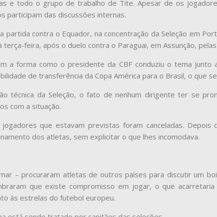
as e todo o grupo de trabalho de Tite. Apesar de os jogadore
 participam das discussões internas.
 partida contra o Equador, na concentração da Seleção em Porto
a terça-feira, após o duelo contra o Paraguai, em Assunção, pelas 
com a forma como o presidente da CBF conduziu o tema junto 
idade de transferência da Copa América para o Brasil, o que s
o técnica da Seleção, o fato de nenhum dirigente ter se pron
os com a situação.
 jogadores que estavam previstas foram canceladas. Depois da
namento dos atletas, sem explicitar o que lhes incomodava.
ymar – procuraram atletas de outros países para discutir um b
mbraram que existe compromisso em jogar, o que acarretaria 
o às estrelas do futebol europeu.
a está sendo tratado por capitães das seleções.