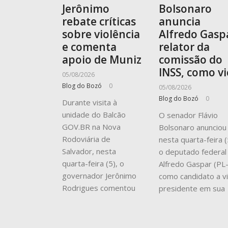
Jerônimo
Bolsonaro
rebate críticas
anuncia
sobre violência
Alfredo Gasp
e comenta
relator da
apoio de Muniz
comissão do
INSS, como vi
05/08/2026
Blog do Bozó
0
05/08/2026
Blog do Bozó
0
Durante visita à
unidade do Balcão
O senador Flávio
GOV.BR na Nova
Bolsonaro anunciou
Rodoviária de
nesta quarta-feira (
Salvador, nesta
o deputado federal
quarta-feira (5), o
Alfredo Gaspar (PL
governador Jerônimo
como candidato a v
Rodrigues comentou
presidente em sua