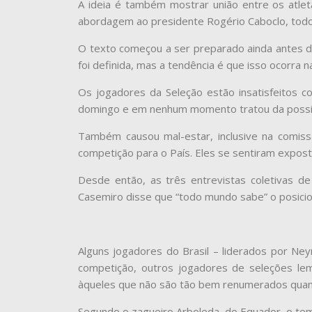
A ideia é também mostrar união entre os atlet
abordagem ao presidente Rogério Caboclo, todos
O texto começou a ser preparado ainda antes da
foi definida, mas a tendência é que isso ocorra n
Os jogadores da Seleção estão insatisfeitos 
domingo e em nenhum momento tratou da possibil
Também causou mal-estar, inclusive na comissã
competição para o País. Eles se sentiram expost
Desde então, as três entrevistas coletivas de
Casemiro disse que “todo mundo sabe” o posicio
Alguns jogadores do Brasil – liderados por Ne
competição, outros jogadores de seleções le
àqueles que não são tão bem renumerados quant
Segundo o zagueiro Arboleda, do Equador, o tem