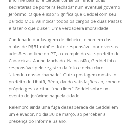
Informe Baiano, é Geddel comandar ainda “duas
secretarias de porteira fechada” num eventual governo
Jerônimo. O que é isso? Significa que Geddel com seu
partido MDB vai indicar todos os cargos de duas Pastas
e fazer o que quiser. Uma verdadeira imoralidade.
Condenado por lavagem de dinheiro, o homem das
malas de R$51 milhões foi o responsável por diversas
adesões ao time do PT, a exemplo do vice-prefeito de
Cabaceiras, Aurino Machado. Na ocasião, Geddel foi o
responsável pelo registro da foto e deixa claro:
“atendeu nosso chamado”. Outra postagem mostra o
prefeito de Ubatã, Bêda, dando satisfações ao, como o
próprio gestor citou, “meu líder” Geddel sobre um
evento de Jerônimo naquela cidade.
Relembro ainda uma fuga desesperada de Geddel em
um elevador, no dia 30 de março, ao perceber a
presença do Informe Baiano.