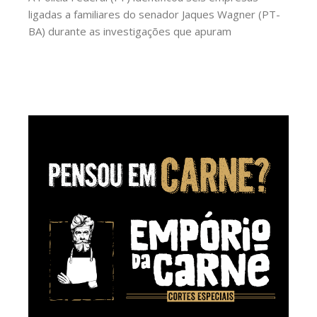
ligadas a familiares do senador Jaques Wagner (PT-
BA) durante as investigações que apuram