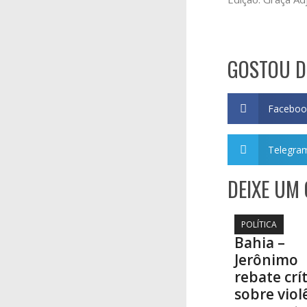
GOSTOU D
Faceboo
Telegra
DEIXE UM
POLÍTICA
Bahia –
Jerônimo
rebate crí
sobre viol