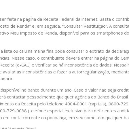
er feita na página da Receita Federal da internet. Basta o contrib
sto de Renda” e, em seguida, “Consultar Restituição”. A consu
icativo Meu Imposto de Renda, disponível para os smartphones d
 lista ou caiu na malha fina pode consultar o extrato da declaraçã
cias. Nesse caso, o contribuinte deverá entrar na página do Cent
eceita (e-CAC) e verificar se há inconsistência de dados. Nessa 
e avaliar as inconsistências e fazer a autorregularização, median
cadora.
a disponível no banco durante um ano. Caso o valor não seja credi
erá contactar pessoalmente qualquer agência do Banco do Brasil o
dimento da Receita pelo telefone 4004-0001 (capitais), 0800-72
800-729-0088 (telefone especial exclusivo para deficientes auditi
to em conta corrente ou poupança, em seu nome, em qualquer ba
juto/Agencia Brasil