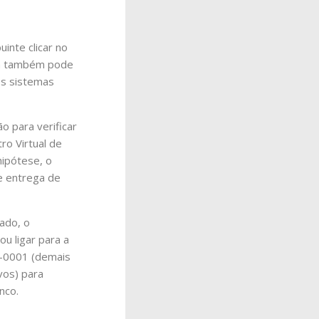
uinte clicar no
lta também pode
os sistemas
o para verificar
ro Virtual de
hipótese, o
te entrega de
tado, o
u ligar para a
9-0001 (demais
vos) para
nco.