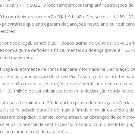
Física (IRPF) 2022. O lote também contemplará restituições de 
01 contribuintes receberão R$ 1,9 bilhão. Desse total, 1.159.183
o prioritários que entregaram declarações neste ano ou retificar
eriores.
rioridade legal, sendo 5.201 idosos acima de 80 anos; 36.492 en
tes com alguma deficiência física, mental ou doença grave e 15.37
eja o magistério.
rá paga diretamente na conta bancária informada na Declaração 
direta ou por indicação de chave Pix. Caso o contribuinte tenha 
 ano e não receba a restituição, deverá verificar se entrou na ma
l, 1,03 milhão de contribuintes tiveram a declaração retida neste 
vista para terminar em 29 de abril, o prazo de entrega da Decla
Física foi adiado para 31 de maio a fim de diminuir os efeitos d
dessem prejudicar o envio, como atraso na obtenção de comprov
calendário original de restituição foi mantido, com cinco lotes pa
 no último dia útil de cada mês.