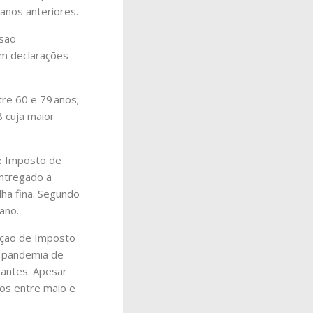
anos anteriores.
 são
am declarações
tre 60 e 79 anos;
8 cuja maior
de Imposto de
entregado a
lha fina. Segundo
ano.
ração de Imposto
a pandemia de
antes. Apesar
gos entre maio e