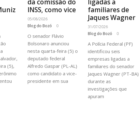
a
da comissão do
ligadas a
Muniz
INSS, como vice
familiares de
Jaques Wagner
05/08/2026
Blog do Bozó
0
31/07/2026
Blog do Bozó
0
à
O senador Flávio
cão
Bolsonaro anunciou
A Polícia Federal (PF)
va
nesta quarta-feira (5) o
identificou seis
alvador,
deputado federal
empresas ligadas a
ra (5),
Alfredo Gaspar (PL-AL)
familiares do senador
erônimo
como candidato a vice-
Jaques Wagner (PT-BA)
entou
presidente em sua
durante as
investigações que
apuram