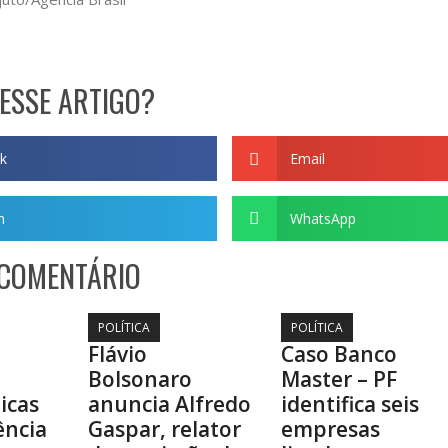
ESSE ARTIGO?
k
Email
m
WhatsApp
 COMENTÁRIO
POLÍTICA
POLÍTICA
Flávio
Caso Banco
Bolsonaro
Master – PF
ticas
anuncia Alfredo
identifica seis
ência
Gaspar, relator
empresas