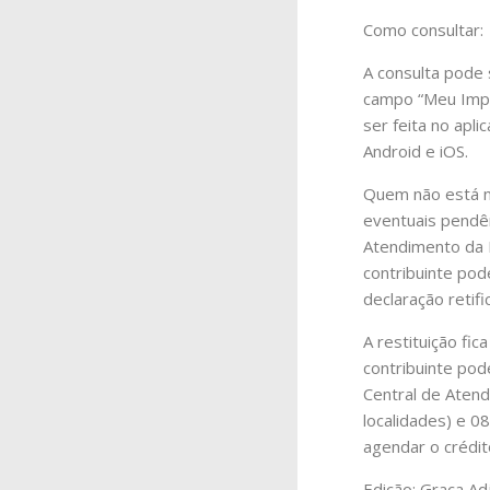
Como consultar:
A consulta pode s
campo “Meu Impo
ser feita no apl
Android e iOS.
Quem não está na
eventuais pendên
Atendimento da R
contribuinte pod
declaração retifi
A restituição fic
contribuinte pod
Central de Aten
localidades) e 0
agendar o crédi
Edição: Graça Ad