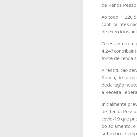
de Renda Pessoa 
Ao todo, 1.220.5
contribuintes nã
de exercícios ant
O restante tem p
4.247 contribuin
fonte de renda s
A restituição se
Renda, de forma 
declaração neste
a Receita Federa
Inicialmente pre
de Renda Pessoa 
covid-19 que pu
do adiamento, o 
setembro, sempre