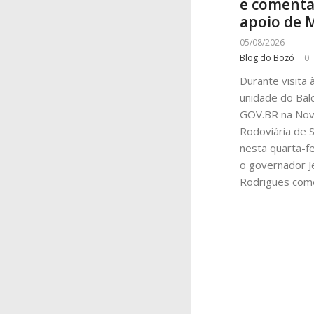
e coment
apoio de 
05/08/2026
Blog do Bozó
0
Durante visita 
unidade do Bal
GOV.BR na No
Rodoviária de S
nesta quarta-fei
o governador J
Rodrigues com