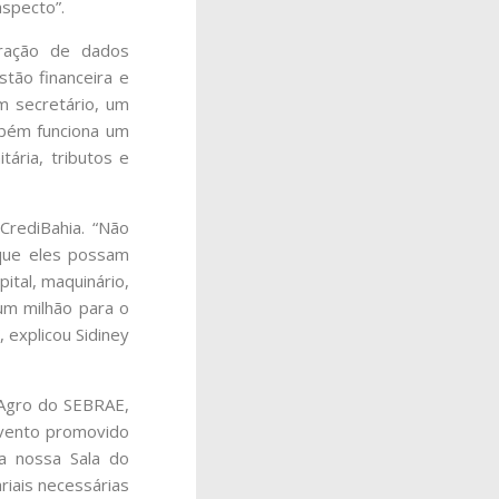
aspecto”.
eração de dados
stão financeira e
m secretário, um
mbém funciona um
tária, tributos e
CrediBahia. “Não
que eles possam
pital, maquinário,
 um milhão para o
 explicou Sidiney
 Agro do SEBRAE,
evento promovido
 a nossa Sala do
riais necessárias