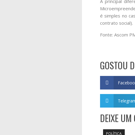
A principal dif
Microempreended
é simples no ca
contrato social).
Fonte: Ascom 
GOSTOU D
Faceboo
Telegra
DEIXE UM
POLÍTICA