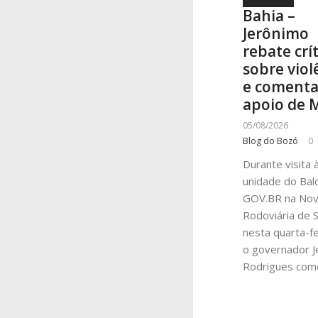
Bahia –
Jerônimo
rebate crí
sobre viol
e coment
apoio de 
05/08/2026
Blog do Bozó
0
Durante visita 
unidade do Bal
GOV.BR na No
Rodoviária de S
nesta quarta-fei
o governador J
Rodrigues com