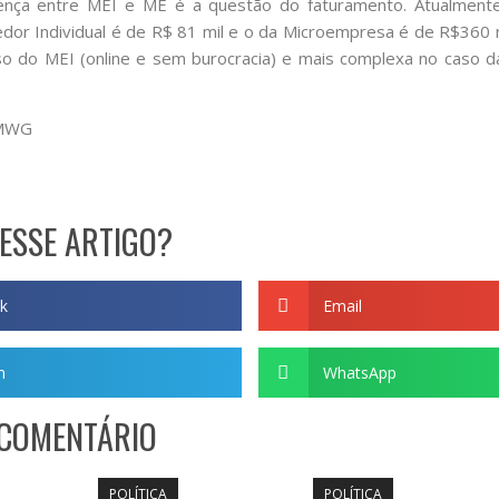
erença entre MEI e ME é a questão do faturamento. Atualmente
or Individual é de R$ 81 mil e o da Microempresa é de R$360 mi
so do MEI (online e sem burocracia) e mais complexa no caso d
PMWG
ESSE ARTIGO?
k
Email
m
WhatsApp
 COMENTÁRIO
POLÍTICA
POLÍTICA