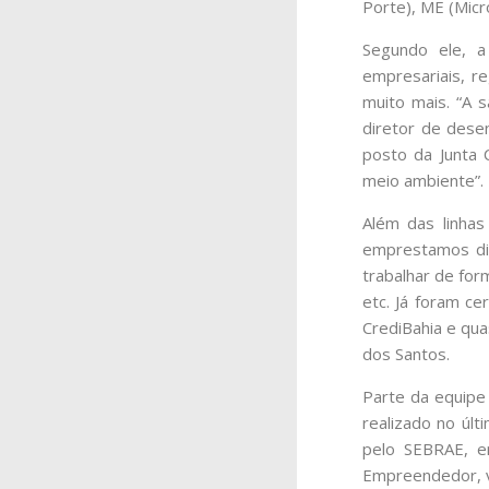
Porte), ME (Micr
Segundo ele, a
empresariais, re
muito mais. “A 
diretor de dese
posto da Junta C
meio ambiente”.
Além das linhas
emprestamos di
trabalhar de form
etc. Já foram ce
CrediBahia e qua
dos Santos.
Parte da equipe
realizado no úl
pelo SEBRAE, em
Empreendedor, vi