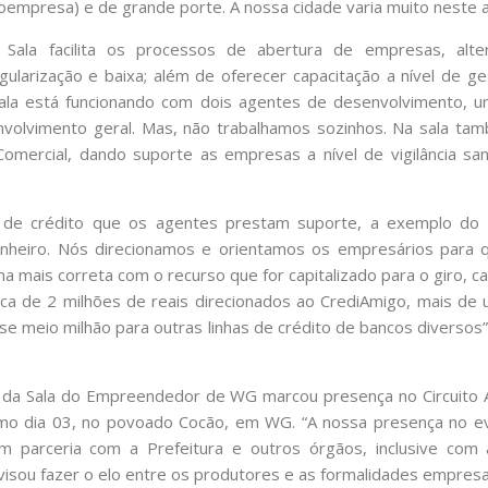
oempresa) e de grande porte. A nossa cidade varia muito neste 
 Sala facilita os processos de abertura de empresas, alt
gularização e baixa; além de oferecer capacitação a nível de ge
sala está funcionando com dois agentes de desenvolvimento, u
nvolvimento geral. Mas, não trabalhamos sozinhos. Na sala ta
omercial, dando suporte as empresas a nível de vigilância sani
 de crédito que os agentes prestam suporte, a exemplo do 
nheiro. Nós direcionamos e orientamos os empresários para 
a mais correta com o recurso que for capitalizado para o giro, ca
rca de 2 milhões de reais direcionados ao CrediAmigo, mais de
se meio milhão para outras linhas de crédito de bancos diversos”,
 da Sala do Empreendedor de WG marcou presença no Circuito
timo dia 03, no povoado Cocão, em WG. “A nossa presença no 
 parceria com a Prefeitura e outros órgãos, inclusive com
sou fazer o elo entre os produtores e as formalidades empresa