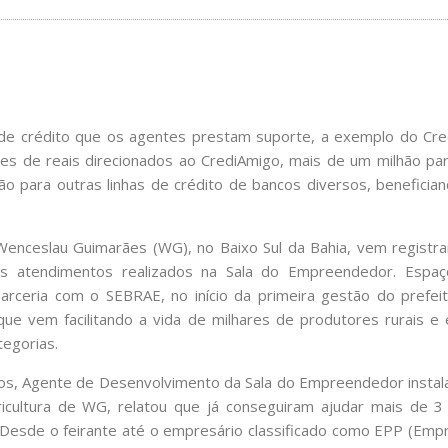
 de crédito que os agentes prestam suporte, a exemplo do Cred
ões de reais direcionados ao CrediAmigo, mais de um milhão par
o para outras linhas de crédito de bancos diversos, beneficia
Wenceslau Guimarães (WG), no Baixo Sul da Bahia, vem registr
 atendimentos realizados na Sala do Empreendedor. Espaç
parceria com o SEBRAE, no início da primeira gestão do prefeit
 que vem facilitando a vida de milhares de produtores rurais 
tegorias.
tos, Agente de Desenvolvimento da Sala do Empreendedor instala
ricultura de WG, relatou que já conseguiram ajudar mais de 3
 “Desde o feirante até o empresário classificado como EPP (Em