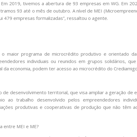
. Em 2019, tivemos a abertura de 93 empresas em WG. Em 202
stramos 93 até o mês de outubro. A nível de MEI (Microempreend
ui 479 empresas formalizadas”, ressaltou o agente.
o maior programa de microcrédito produtivo e orientado da
ndedores individuais ou reunidos em grupos solidários, qu
al da economia, podem ter acesso ao microcrédito do Crediamigo
 de desenvolvimento territorial, que visa ampliar a geração de
oio ao trabalho desenvolvido pelos empreendedores individ
iações produtivas e cooperativas de produção que não têm a
ça entre MEI e ME?