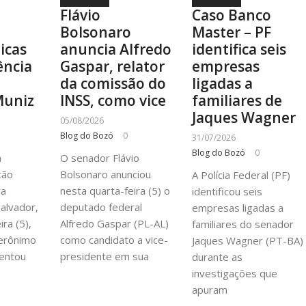
Flávio
Caso Banco
Bolsonaro
Master – PF
ticas
anuncia Alfredo
identifica seis
ência
Gaspar, relator
empresas
a
da comissão do
ligadas a
Muniz
INSS, como vice
familiares de
Jaques Wagner
05/08/2026
Blog do Bozó
0
31/07/2026
Blog do Bozó
0
à
O senador Flávio
cão
Bolsonaro anunciou
A Polícia Federal (PF)
va
nesta quarta-feira (5) o
identificou seis
alvador,
deputado federal
empresas ligadas a
ra (5),
Alfredo Gaspar (PL-AL)
familiares do senador
erônimo
como candidato a vice-
Jaques Wagner (PT-BA)
entou
presidente em sua
durante as
investigações que
apuram