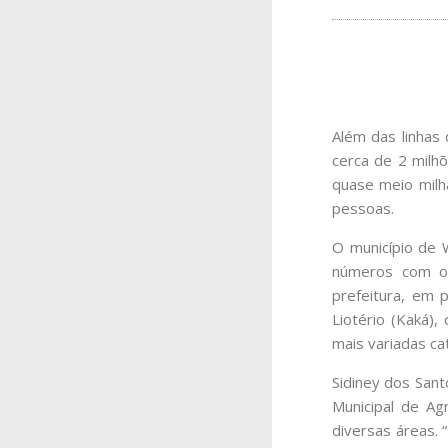
Além das linhas
cerca de 2 milh
quase meio milhã
pessoas.
O município de 
números com os
prefeitura, em 
Liotério (Kaká),
mais variadas ca
Sidiney dos San
Municipal de Ag
diversas áreas.