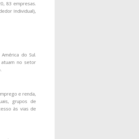
0, 83 empresas.
edor Individual),
 América do Sul.
e atuam no setor
.
 emprego e renda,
uais, grupos de
cesso às vias de