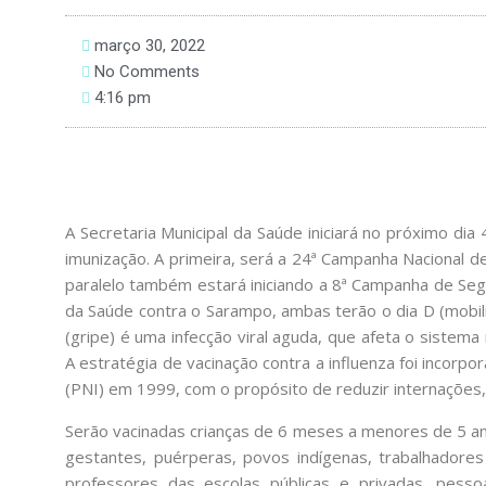
março 30, 2022
No Comments
4:16 pm
A Secretaria Municipal da Saúde iniciará no próximo di
imunização. A primeira, será a 24ª Campanha Nacional de
paralelo também estará iniciando a 8ª Campanha de Se
da Saúde contra o Sarampo, ambas terão o dia D (mobiliz
(gripe) é uma infecção viral aguda, que afeta o sistema r
A estratégia de vacinação contra a influenza foi incor
(PNI) em 1999, com o propósito de reduzir internações,
Serão vacinadas crianças de 6 meses a menores de 5 an
gestantes, puérperas, povos indígenas, trabalhadore
professores das escolas públicas e privadas, pess