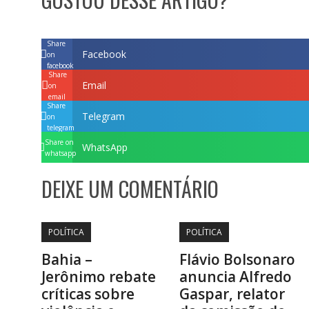
Share
Facebook
on
facebook
Share
Email
on
email
Share
Telegram
on
telegram
Share on
WhatsApp
whatsapp
DEIXE UM COMENTÁRIO
POLÍTICA
POLÍTICA
Bahia –
Flávio Bolsonaro
Jerônimo rebate
anuncia Alfredo
críticas sobre
Gaspar, relator