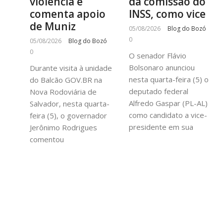
violência e
da comissão do
comenta apoio
INSS, como vice
de Muniz
05/08/2026
Blog do Bozó
0
05/08/2026
Blog do Bozó
0
O senador Flávio
Bolsonaro anunciou
Durante visita à unidade
nesta quarta-feira (5) o
do Balcão GOV.BR na
deputado federal
Nova Rodoviária de
Alfredo Gaspar (PL-AL)
Salvador, nesta quarta-
como candidato a vice-
feira (5), o governador
presidente em sua
Jerônimo Rodrigues
comentou