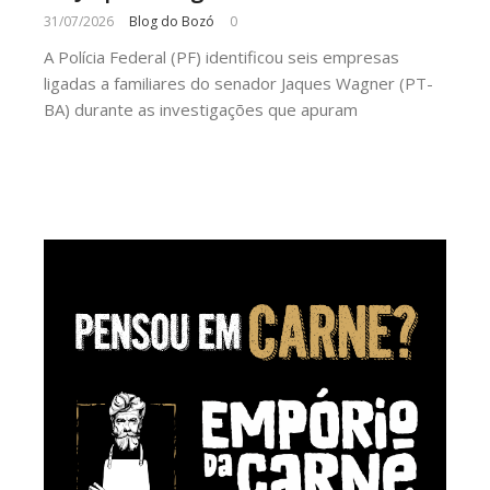
31/07/2026
Blog do Bozó
0
A Polícia Federal (PF) identificou seis empresas
ligadas a familiares do senador Jaques Wagner (PT-
BA) durante as investigações que apuram