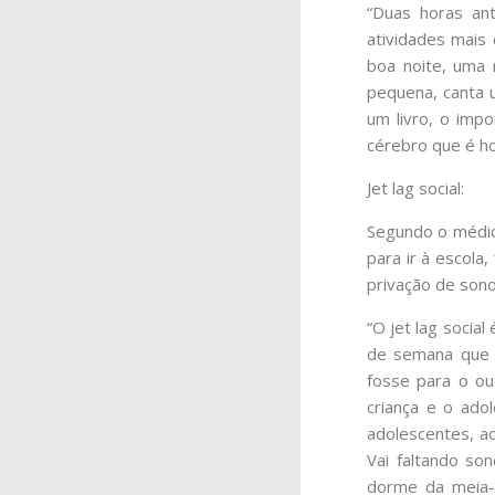
“Duas horas ant
atividades mais
boa noite, uma 
pequena, canta u
um livro, o imp
cérebro que é ho
Jet lag social:
Segundo o médic
para ir à escola
privação de sono.
“O jet lag socia
de semana que s
fosse para o ou
criança e o ado
adolescentes, a
Vai faltando so
dorme da meia-n