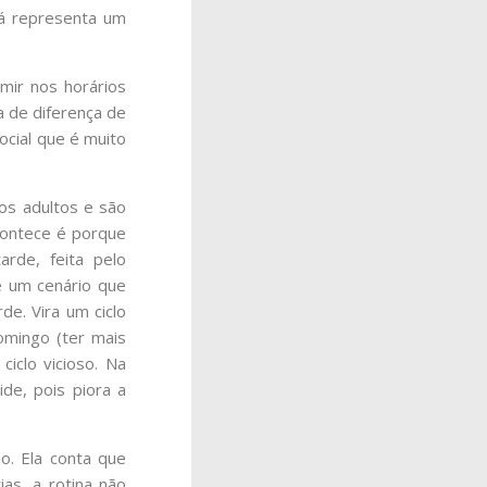
já representa um
rmir nos horários
 de diferença de
ocial que é muito
os adultos e são
contece é porque
rde, feita pelo
é um cenário que
de. Vira um ciclo
omingo (ter mais
iclo vicioso. Na
de, pois piora a
o. Ela conta que
as, a rotina não