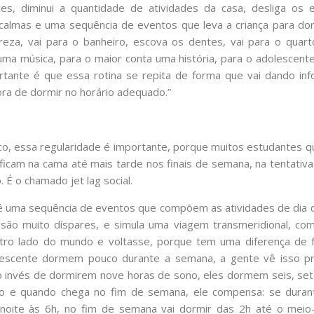
es, diminui a quantidade de atividades da casa, desliga os e
 calmas e uma sequência de eventos que leva a criança para dor
reza, vai para o banheiro, escova os dentes, vai para o quarto
ma música, para o maior conta uma história, para o adolescente 
ortante é que essa rotina se repita de forma que vai dando in
ra de dormir no horário adequado.”
o, essa regularidade é importante, porque muitos estudantes 
, ficam na cama até mais tarde nos finais de semana, na tentati
 É o chamado jet lag social.
l é uma sequência de eventos que compõem as atividades de dia 
ão muito díspares, e simula uma viagem transmeridional, com
tro lado do mundo e voltasse, porque tem uma diferença de f
lescente dormem pouco durante a semana, a gente vê isso p
o invés de dormirem nove horas de sono, eles dormem seis, set
no e quando chega no fim de semana, ele compensa: se dura
oite às 6h, no fim de semana vai dormir das 2h até o meio-