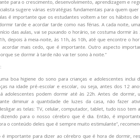
ante para o crescimento, desenvolvimento, aprendizagem e regu
cialista sugere várias estratégias fundamentais para quem que
las é importante que os estudantes voltem a ter os hábitos de
 dormir tarde e acordar tarde como nas férias. A cada noite, um
início das aulas, vai se puxando o horário, se costuma dormir às
1h, depois à meia-noite, às 11h, às 10h, até que encontre o horá
ue acordar mais cedo, que é importante. Outro aspecto importa
orque se dormir à tarde não vai ter sono à noite.”
:
uma boa higiene do sono para crianças e adolescentes inclui d
nças na idade pré-escolar e escolar, ou seja, antes dos 12 an
Já adolescentes podem dormir até às 22h. Antes de dormir,
ante diminuir a quantidade de luzes da casa, não fazer ativi
esligar as telas: TV, celular, computador, tablet, tudo isso tem 
 dizendo para o nosso cérebro que é dia. Então, é important
ora o conteúdo deles que é sempre muito estimulante”, recomen
 é importante para dizer ao cérebro que é hora de dormir, res