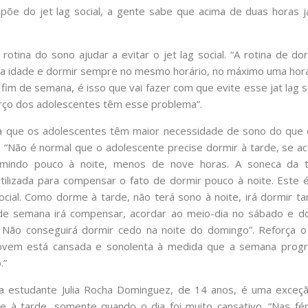
epõe do jet lag social, a gente sabe que acima de duas horas 
rotina do sono ajudar a evitar o jet lag social. “A rotina de do
a idade e dormir sempre no mesmo horário, no máximo uma hora
fim de semana, é isso que vai fazer com que evite esse jat lag s
rço dos adolescentes têm esse problema”.
a que os adolescentes têm maior necessidade de sono do que 
. “Não é normal que o adolescente precise dormir à tarde, se a
mindo pouco à noite, menos de nove horas. A soneca da ta
utilizada para compensar o fato de dormir pouco à noite. Este 
social. Como dorme à tarde, não terá sono à noite, irá dormir tar
 de semana irá compensar, acordar ao meio-dia no sábado e d
 Não conseguirá dormir cedo na noite do domingo”. Reforça o c
ovem está cansada e sonolenta à medida que a semana progri
.”
 a estudante Julia Rocha Dominguez, de 14 anos, é uma exceçã
 à tarde, somente quando o dia foi muito cansativo. “Nas féri