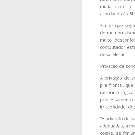
muda tanto, é 
acordando às 5h,
Ela diz que segu
do meu bruxismo
muito desconfo
computador está
desacelerar.”
Privação de sono
A privação de 
pré-frontal, que
raciocínio lógi
processamento
irritabilidade, 
“A privação de s
adequadas, a mem
coisas, se for 