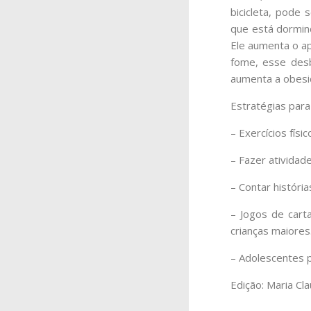
bicicleta, pode
que está dormin
Ele aumenta o a
fome, esse desb
aumenta a obesid
Estratégias para
– Exercícios fís
– Fazer atividad
– Contar históri
– Jogos de cart
crianças maiores
– Adolescentes p
Edição: Maria Cla