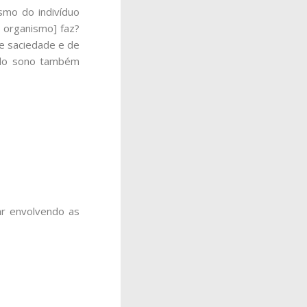
smo do indivíduo
 organismo] faz?
e saciedade e de
o do sono também
ar envolvendo as