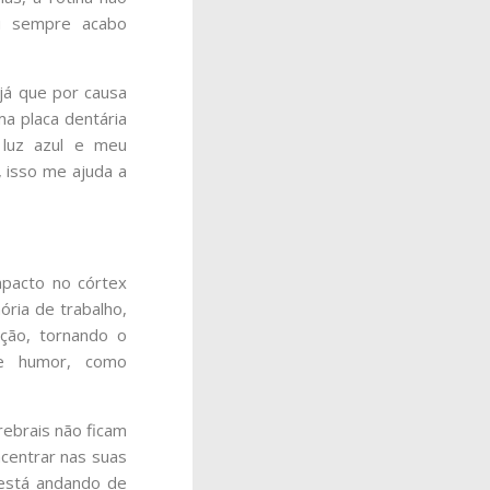
eu sempre acabo
 já que por causa
a placa dentária
 luz azul e meu
 isso me ajuda a
pacto no córtex
ória de trabalho,
nção, tornando o
de humor, como
rebrais não ficam
ncentrar nas suas
 está andando de