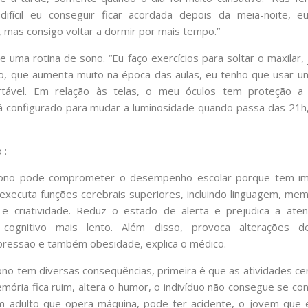
difícil eu conseguir ficar acordada depois da meia-noite, 
 mas consigo voltar a dormir por mais tempo.”
e uma rotina de sono. “Eu faço exercícios para soltar o maxilar,
, que aumenta muito na época das aulas, eu tenho que usar um
rtável. Em relação às telas, o meu óculos tem proteção a
 configurado para mudar a luminosidade quando passa das 21h,
 :
sono pode comprometer o desempenho escolar porque tem im
 executa funções cerebrais superiores, incluindo linguagem, mem
co e criatividade. Reduz o estado de alerta e prejudica a ate
 cognitivo mais lento. Além disso, provoca alterações 
depressão e também obesidade, explica o médico.
ono tem diversas consequências, primeira é que as atividades ce
ória fica ruim, altera o humor, o indivíduo não consegue se co
um adulto que opera máquina, pode ter acidente, o jovem que