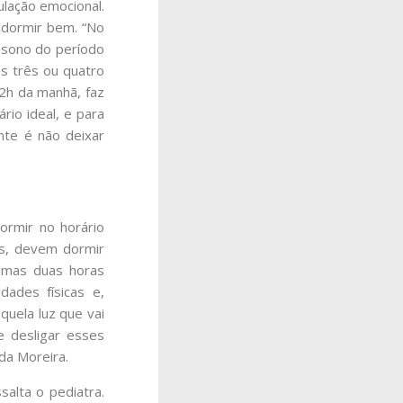
lação emocional.
r dormir bem. “No
 sono do período
as três ou quatro
 2h da manhã, faz
rio ideal, e para
nte é não deixar
ormir no horário
os, devem dormir
 umas duas horas
dades físicas e,
aquela luz que vai
e desligar esses
da Moreira.
salta o pediatra.