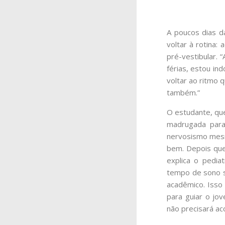
A poucos dias d
voltar à rotina: 
pré-vestibular.
férias, estou in
voltar ao ritmo 
também.”
O estudante, que
madrugada para
nervosismo mesmo
bem. Depois que 
explica o pedia
tempo de sono se
acadêmico. Isso
para guiar o jov
não precisará ac