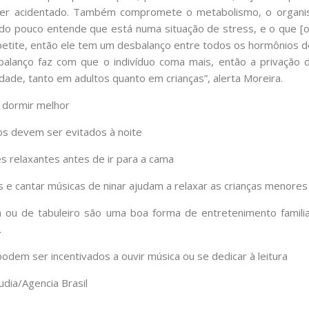
 ser acidentado. Também compromete o metabolismo, o organi
do pouco entende que está numa situação de stress, e o que [o
petite, então ele tem um desbalanço entre todos os hormônios d
alanço faz com que o indivíduo coma mais, então a privaçã
ade, tanto em adultos quanto em crianças”, alerta Moreira.
 dormir melhor
icos devem ser evitados à noite
es relaxantes antes de ir para a cama
as e cantar músicas de ninar ajudam a relaxar as crianças menores
a ou de tabuleiro são uma boa forma de entretenimento famili
.
odem ser incentivados a ouvir música ou se dedicar à leitura
udia/Agencia Brasil