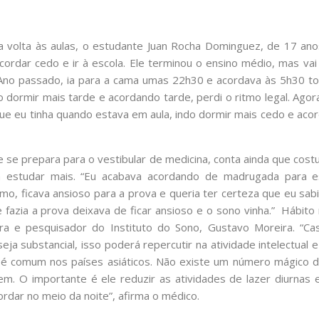
a volta às aulas, o estudante Juan Rocha Dominguez, de 17 ano
acordar cedo e ir à escola. Ele terminou o ensino médio, mas vai 
 “Ano passado, ia para a cama umas 22h30 e acordava às 5h30 to
do dormir mais tarde e acordando tarde, perdi o ritmo legal. Ago
que eu tinha quando estava em aula, indo dormir mais cedo e ac
 se prepara para o vestibular de medicina, conta ainda que cos
 estudar mais. “Eu acabava acordando de madrugada para e
, ficava ansioso para a prova e queria ter certeza que eu sabi
fazia a prova deixava de ficar ansioso e o sono vinha.” Hábit
tra e pesquisador do Instituto do Sono, Gustavo Moreira. “C
ja substancial, isso poderá repercutir na atividade intelectua
 é comum nos países asiáticos. Não existe um número mágico 
em. O importante é ele reduzir as atividades de lazer diurnas 
ordar no meio da noite”, afirma o médico.