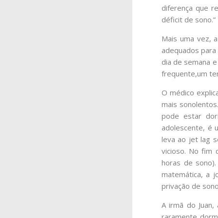
diferença que r
déficit de sono.”
Mais uma vez, a 
adequados para 
dia de semana e 
frequente,um te
O médico explic
mais sonolentos
pode estar dor
adolescente, é 
leva ao jet lag 
vicioso. No fim
horas de sono).
matemática, a j
privação de sono
A irmã do Juan,
raramente dorme