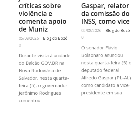
críticas sobre
Gaspar, relator
violência e
da comissão do
comenta apoio
INSS, como vice
de Muniz
05/08/2026
Blog do Bozó
0
05/08/2026
Blog do Bozó
0
O senador Flávio
Bolsonaro anunciou
Durante visita à unidade
nesta quarta-feira (5) o
do Balcão GOV.BR na
deputado federal
Nova Rodoviária de
Alfredo Gaspar (PL-AL)
Salvador, nesta quarta-
como candidato a vice-
feira (5), o governador
presidente em sua
Jerônimo Rodrigues
comentou