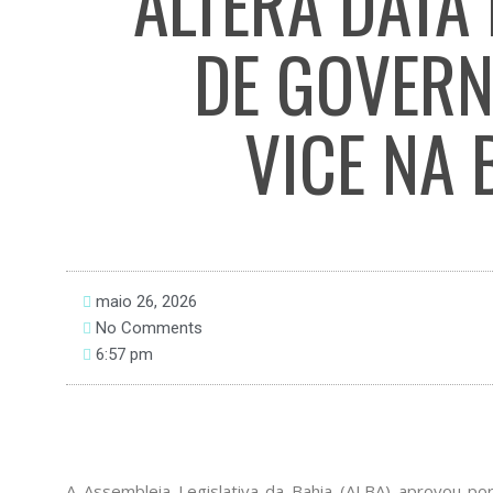
ALTERA DATA
DE GOVERN
VICE NA 
maio 26, 2026
No Comments
6:57 pm
A Assembleia Legislativa da Bahia (ALBA) aprovou por