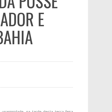
 DA POSSE
ADOR E
BAHIA
 unanimidade, na tarde desta terça-feira