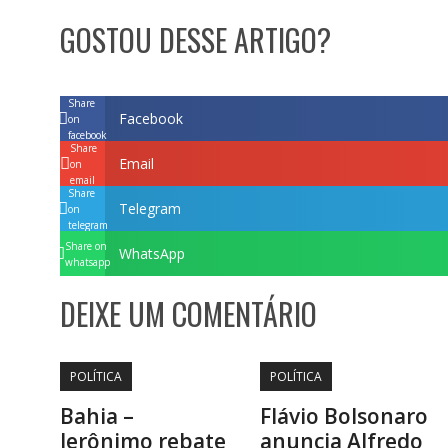
GOSTOU DESSE ARTIGO?
Share
Facebook
on
facebook
Share
Email
on
email
Share
Telegram
on
telegram
Share on
WhatsApp
whatsapp
DEIXE UM COMENTÁRIO
POLÍTICA
POLÍTICA
Bahia –
Flávio Bolsonaro
Jerônimo rebate
anuncia Alfredo