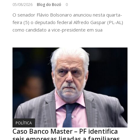
05/08/2026
Blog do Bozó
0
O senador Flávio Bolsonaro anunciou nesta quarta-
feira (5) o deputado federal Alfredo Gaspar (PL-AL)
como candidato a vice-presidente em sua
POLÍTICA
Caso Banco Master – PF identifica
seis empresas ligadas a familiares