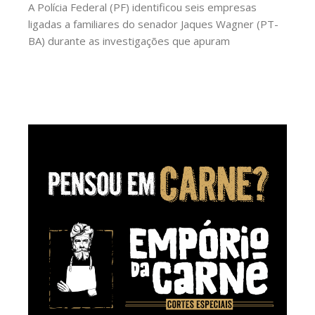
A Polícia Federal (PF) identificou seis empresas
ligadas a familiares do senador Jaques Wagner (PT-
BA) durante as investigações que apuram