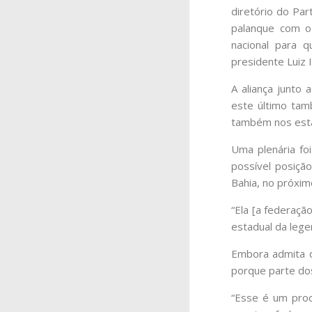
diretório do Pa
palanque com o 
nacional para q
presidente Luiz I
A aliança junto
este último tam
também nos est
Uma plenária fo
possível posição
Bahia, no próxim
“Ela [a federaçã
estadual da lege
Embora admita qu
porque parte do
“Esse é um proc