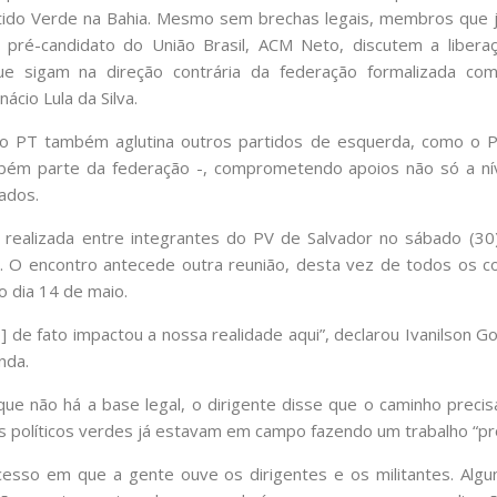
rtido Verde na Bahia. Mesmo sem brechas legais, membros que já
pré-candidato do União Brasil, ACM Neto, discutem a libera
ue sigam na direção contrária da federação formalizada co
nácio Lula da Silva.
 ao PT também aglutina outros partidos de esquerda, como o
bém parte da federação -, comprometendo apoios não só a ní
ados.
i realizada entre integrantes do PV de Salvador no sábado (30
. O encontro antecede outra reunião, desta vez de todos os co
o dia 14 de maio.
o] de fato impactou a nossa realidade aqui”, declarou Ivanilson 
nda.
e não há a base legal, o dirigente disse que o caminho precis
s políticos verdes já estavam em campo fazendo um trabalho “p
esso em que a gente ouve os dirigentes e os militantes. Alg