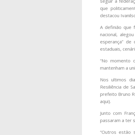
seguir a federa
que politicamen
destacou Ivanils
A definião que 
nacional, alego
esperança” de 
estaduais, cenár
“No momento qu
mantenham a unid
Nos ultimos dia
Resiliência de S
prefeito Bruno R
aqui).
Junto com Franç
passaram a ter s
“Outros estão s