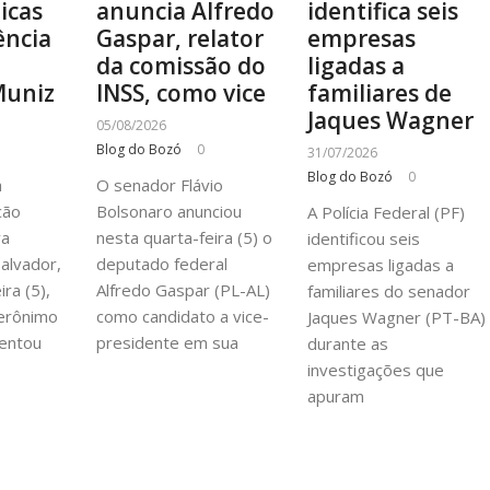
ticas
anuncia Alfredo
identifica seis
ência
Gaspar, relator
empresas
a
da comissão do
ligadas a
Muniz
INSS, como vice
familiares de
Jaques Wagner
05/08/2026
Blog do Bozó
0
31/07/2026
Blog do Bozó
0
à
O senador Flávio
cão
Bolsonaro anunciou
A Polícia Federal (PF)
va
nesta quarta-feira (5) o
identificou seis
alvador,
deputado federal
empresas ligadas a
ra (5),
Alfredo Gaspar (PL-AL)
familiares do senador
erônimo
como candidato a vice-
Jaques Wagner (PT-BA)
entou
presidente em sua
durante as
investigações que
apuram