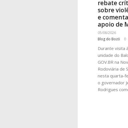
rebate crí
sobre viol
e coment
apoio de 
05/08/2026
Blog do Bozó
0
Durante visita 
unidade do Bal
GOV.BR na No
Rodoviária de S
nesta quarta-fei
o governador J
Rodrigues com