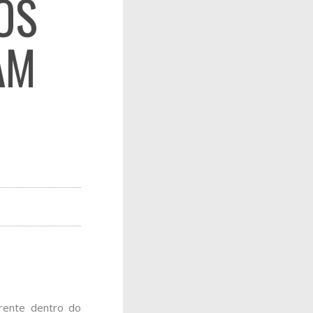
OS
AM
rrente dentro do