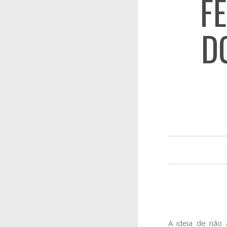
F
D
A ideia de não 