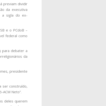
 previam dividir
ção da executiva
m a sigla do ex-
 PSB e o PCdoB –
vel federal como
) para debater a
rreligionários da
Gomes, presidente
a ser construído,
ró-ACM Neto”.
uns deles querem