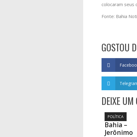
colocaram seus c
Fonte: Bahia Noti
GOSTOU D
Faceboo
Telegra
DEIXE UM
POLÍTICA
Bahia –
Jerônimo