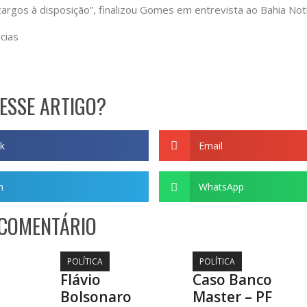
argos à disposição”, finalizou Gomes em entrevista ao Bahia Notí
cias
ESSE ARTIGO?
k
Email
m
WhatsApp
 COMENTÁRIO
POLÍTICA
POLÍTICA
Flávio
Caso Banco
Bolsonaro
Master – PF