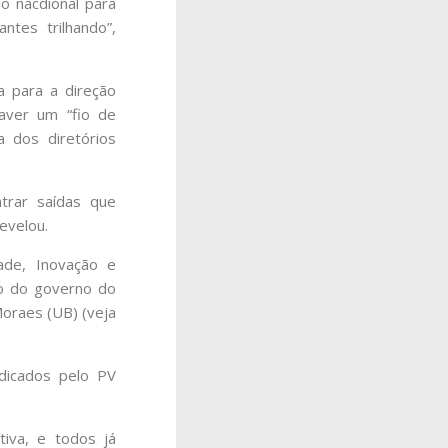
o nacdional para
ntes trilhando”,
a para a direção
haver um “fio de
 dos diretórios
trar saídas que
evelou.
dade, Inovação e
ido do governo do
Moraes (UB) (veja
ndicados pelo PV
tiva, e todos já