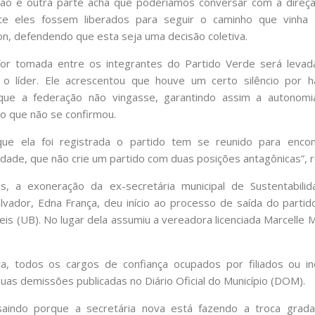
ção e outra parte acha que poderíamos conversar com a direçã
te eles fossem liberados para seguir o caminho que vinha a
on, defendendo que esta seja uma decisão coletiva.
for tomada entre os integrantes do Partido Verde será levad
u o líder. Ele acrescentou que houve um certo silêncio por 
que a federação não vingasse, garantindo assim a autonomia
io que não se confirmou.
e ela foi registrada o partido tem se reunido para encon
ade, que não crie um partido com duas posições antagônicas”, r
s, a exoneração da ex-secretária municipal de Sustentabili
alvador, Edna França, deu início ao processo de saída do part
eis (UB). No lugar dela assumiu a vereadora licenciada Marcelle 
a, todos os cargos de confiança ocupados por filiados ou i
uas demissões publicadas no Diário Oficial do Município (DOM).
aindo porque a secretária nova está fazendo a troca grada