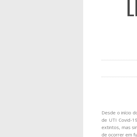
L
Desde o início d
de UTI Covid-19
extintos, mas si
de ocorrer em f