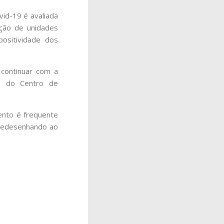
vid-19 é avaliada
ção de unidades
positividade dos
m continuar com a
ora do Centro de
ento é frequente
 redesenhando ao