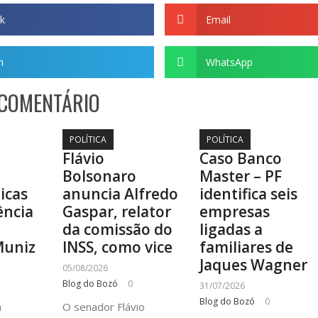
k
Email
m
WhatsApp
 COMENTÁRIO
POLÍTICA
POLÍTICA
Flávio
Caso Banco
Bolsonaro
Master – PF
ticas
anuncia Alfredo
identifica seis
ência
Gaspar, relator
empresas
a
da comissão do
ligadas a
Muniz
INSS, como vice
familiares de
Jaques Wagner
05/08/2026
Blog do Bozó
0
31/07/2026
Blog do Bozó
0
à
O senador Flávio