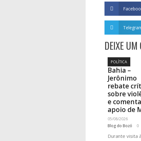
Faceboo
Telegra
DEIXE UM
POLÍTICA
Bahia –
Jerônimo
rebate crí
sobre viol
e coment
apoio de 
05/08/2026
Blog do Bozó
0
Durante visita 