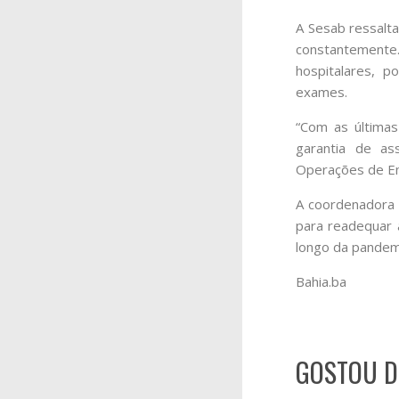
A Sesab ressalta
constantemente
hospitalares, p
exames.
“Com as últimas 
garantia de ass
Operações de Em
A coordenadora 
para readequar 
longo da pandem
Bahia.ba
GOSTOU D