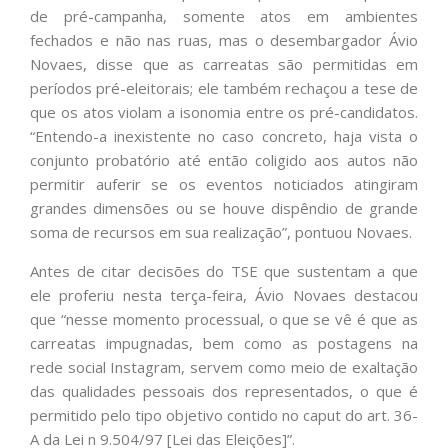
de pré-campanha, somente atos em ambientes
fechados e não nas ruas, mas o desembargador Ávio
Novaes, disse que as carreatas são permitidas em
períodos pré-eleitorais; ele também rechaçou a tese de
que os atos violam a isonomia entre os pré-candidatos.
“Entendo-a inexistente no caso concreto, haja vista o
conjunto probatório até então coligido aos autos não
permitir auferir se os eventos noticiados atingiram
grandes dimensões ou se houve dispêndio de grande
soma de recursos em sua realização”, pontuou Novaes.
Antes de citar decisões do TSE que sustentam a que
ele proferiu nesta terça-feira, Ávio Novaes destacou
que “nesse momento processual, o que se vê é que as
carreatas impugnadas, bem como as postagens na
rede social Instagram, servem como meio de exaltação
das qualidades pessoais dos representados, o que é
permitido pelo tipo objetivo contido no caput do art. 36-
A da Lei n 9.504/97 [Lei das Eleições]”.