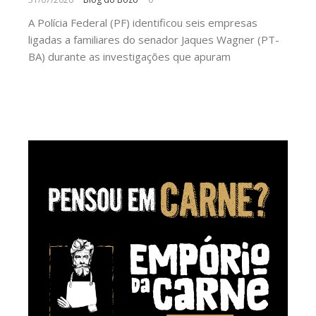
A Polícia Federal (PF) identificou seis empresas
ligadas a familiares do senador Jaques Wagner (PT-
BA) durante as investigações que apuram