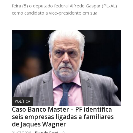
feira (5) o deputado federal Alfredo Gaspar (PL-AL)
como candidato a vice-presidente em sua
POLÍTICA
Caso Banco Master – PF identifica
seis empresas ligadas a familiares
de Jaques Wagner
31/07/2026
Blog do Bozó
0