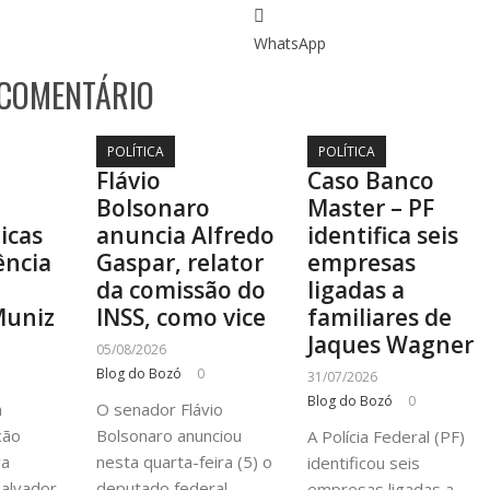
WhatsApp
 COMENTÁRIO
POLÍTICA
POLÍTICA
Flávio
Caso Banco
Bolsonaro
Master – PF
ticas
anuncia Alfredo
identifica seis
ência
Gaspar, relator
empresas
a
da comissão do
ligadas a
Muniz
INSS, como vice
familiares de
Jaques Wagner
05/08/2026
Blog do Bozó
0
31/07/2026
Blog do Bozó
0
à
O senador Flávio
cão
Bolsonaro anunciou
A Polícia Federal (PF)
va
nesta quarta-feira (5) o
identificou seis
alvador,
deputado federal
empresas ligadas a