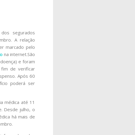
 dos segurados
embro. A relação
er marcado pelo
to
na internet.São
-doença) e foram
fim de verificar
uspenso. Após 60
ício poderá ser
ia médica até 11
. Desde julho, o
édica há mais de
embro.