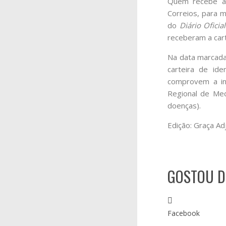
Quem recebe a 
Correios, para 
do
Diário Oficia
receberam a cart
Na data marcada 
carteira de id
comprovem a in
Regional de Medi
doenças).
Edição: Graça Ad
GOSTOU D
Facebook