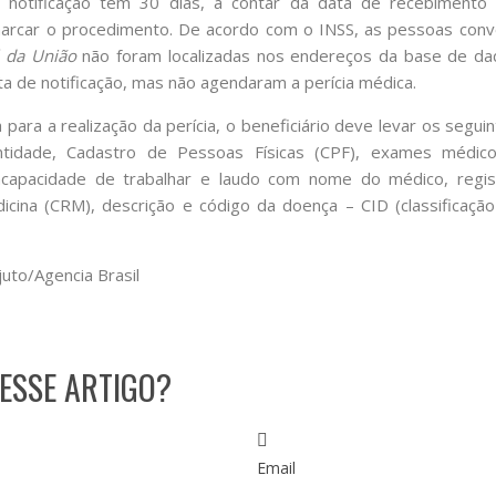
notificação tem 30 dias, a contar da data de recebimento 
marcar o procedimento. De acordo com o INSS, as pessoas con
l da União
não foram localizadas nos endereços da base de da
a de notificação, mas não agendaram a perícia médica.
para a realização da perícia, o beneficiário deve levar os segu
entidade, Cadastro de Pessoas Físicas (CPF), exames médic
capacidade de trabalhar e laudo com nome do médico, regis
cina (CRM), descrição e código da doença – CID (classificação
juto/Agencia Brasil
ESSE ARTIGO?
Email