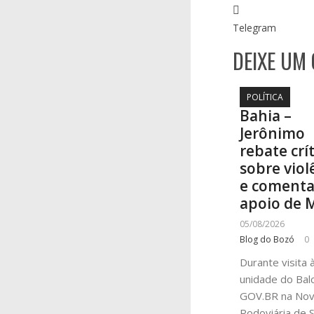
Telegram
DEIXE UM
POLÍTICA
Bahia –
Jerônimo
rebate crí
sobre viol
e coment
apoio de 
05/08/2026
Blog do Bozó
0
Durante visita 
unidade do Bal
GOV.BR na No
Rodoviária de S