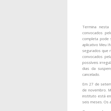
Termina nesta
convocados pelo
completa pode 
aplicativo Meu I
segurados que r
convocados pela
possíveis irreg
dias da suspen
cancelado.
Em 27 de setemb
de novembro. Ma
instituto está e
seis meses. Os 