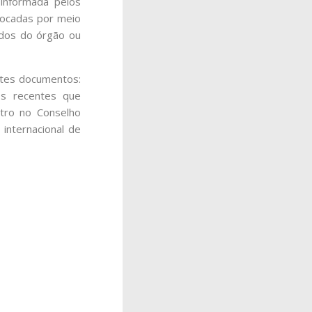
informada pelos
vocadas por meio
dos do órgão ou
intes documentos:
os recentes que
tro no Conselho
 internacional de