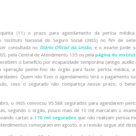
 quinta (11) o prazo para agendamento da perícia médica
 Instituto Nacional do Seguro Social (INSS) no fim de set
ser consultada no
Diário Oficial da União
, e o exame pode s
NSS, pela Central de Atendimento 135 ou pela
página do institu
ecebem o benefício por incapacidade temporária (antigo auxílio
 operação pente-fino do órgão para fazer perícia médica, a 
ularidades. Quem não fizer o agendamento terá o pagamento s
são, caso o segurado não compareça nesse prazo, o benef
ro, o INSS convocou 95.588 segurados para agendarem períc
s, segundo o órgão, pouco mais de 10 mil marcaram o exame
nviando cartas a
170 mil segurados
que não realizam perícia m
atendimentos começaram em agosto, e a revisão segue até dez