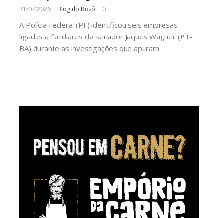
31/07/2026
Blog do Bozó
0
A Polícia Federal (PF) identificou seis empresas
ligadas a familiares do senador Jaques Wagner (PT-
BA) durante as investigações que apuram