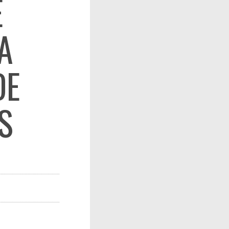
E
A
DE
S