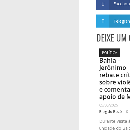
Faceboo
Telegra
DEIXE UM
POLÍTICA
Bahia –
Jerônimo
rebate crí
sobre viol
e coment
apoio de 
05/08/2026
Blog do Bozó
0
Durante visita 
unidade do Bal