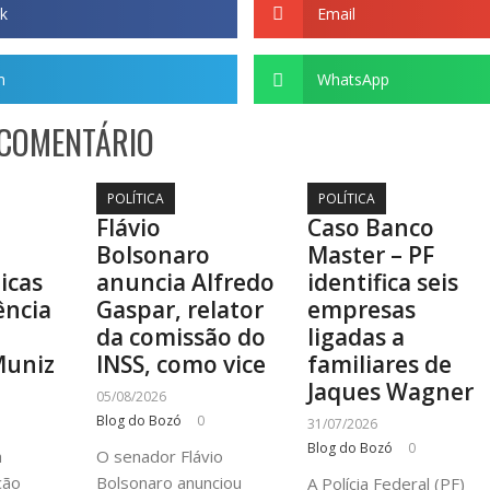
k
Email
m
WhatsApp
 COMENTÁRIO
POLÍTICA
POLÍTICA
Flávio
Caso Banco
Bolsonaro
Master – PF
ticas
anuncia Alfredo
identifica seis
ência
Gaspar, relator
empresas
a
da comissão do
ligadas a
Muniz
INSS, como vice
familiares de
Jaques Wagner
05/08/2026
Blog do Bozó
0
31/07/2026
Blog do Bozó
0
à
O senador Flávio
cão
Bolsonaro anunciou
A Polícia Federal (PF)