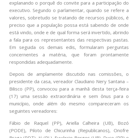
explanando o porquê do convite para a participação do
executivo. Segundo o parlamentar, quando se refere a
valores, sobretudo se tratando de recursos públicos, é
preciso que a população possa está sabendo de onde
está vindo, onde e de qual forma será invertido, abrindo
a fala para os representantes das respectivas pastas.
Em seguida os demais edis, formularam perguntas
concernentes a matéria, que foram prontamente
respondidas adequadamente.
Depois de amplamente discutido nas comissões, o
presidente da casa, vereador Claudiano Nery Santana –
Bilisco (PP), convocou para a manhã desta terça-feira
(17) uma sessão extraordinária e sem ônus para o
município, onde além do mesmo compareceram os
seguintes vereadores:
Fábio de Raquel (PP), Ariella Calheira (UB), Bozó
(PODE), Piloto de Chicurinha (Republicanos), Onofre
Braga (PDT), Jú (PL), Euvércio Borges (UB), Duce (PP) e