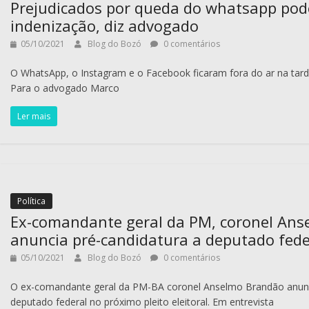
Prejudicados por queda do whatsapp pod
indenização, diz advogado
05/10/2021
Blog do Bozó
0 comentários
O WhatsApp, o Instagram e o Facebook ficaram fora do ar na tarde
Para o advogado Marco
Ler mais
Política
Ex-comandante geral da PM, coronel An
anuncia pré-candidatura a deputado fede
05/10/2021
Blog do Bozó
0 comentários
O ex-comandante geral da PM-BA coronel Anselmo Brandão anunc
deputado federal no próximo pleito eleitoral. Em entrevista