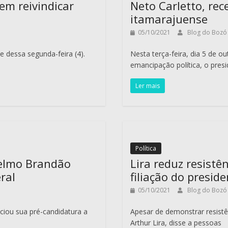
em reivindicar
Neto Carletto, rec
itamarajuense
05/10/2021
Blog do Boz
 dessa segunda-feira (4).
Nesta terça-feira, dia 5 de o
emancipação política, o pres
Ler mais
Política
selmo Brandão
Lira reduz resistê
ral
filiação do presid
05/10/2021
Blog do Boz
iou sua pré-candidatura a
Apesar de demonstrar resistê
Arthur Lira, disse a pessoas