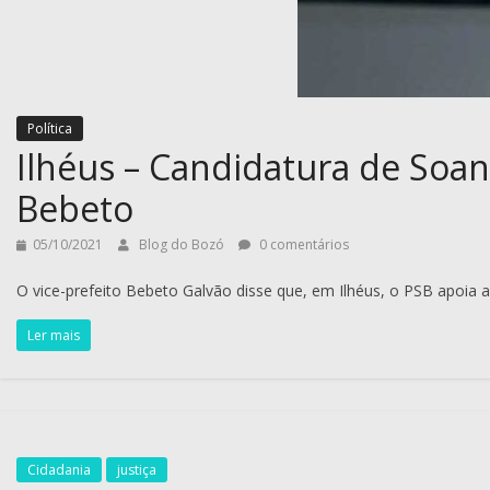
Política
Ilhéus – Candidatura de Soan
Bebeto
05/10/2021
Blog do Bozó
0 comentários
O vice-prefeito Bebeto Galvão disse que, em Ilhéus, o PSB apoia
Ler mais
Cidadania
justiça