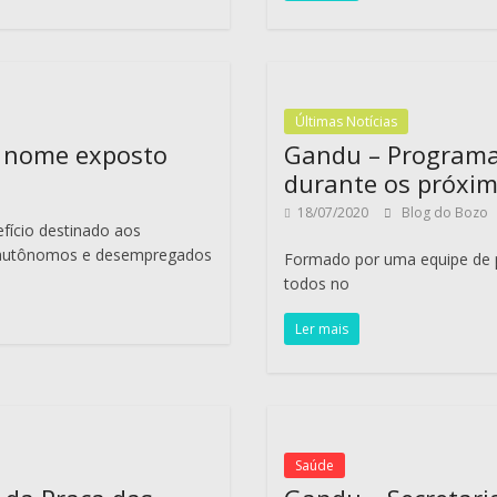
Últimas Notícias
á nome exposto
Gandu – Programa C
durante os próxim
18/07/2020
Blog do Bozo
efício destinado aos
), autônomos e desempregados
Formado por uma equipe de p
todos no
Ler mais
Saúde