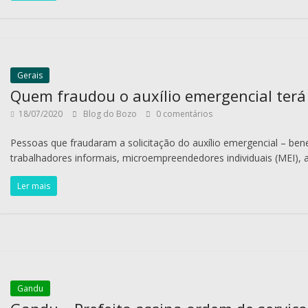
Gerais
Quem fraudou o auxílio emergencial ter
18/07/2020
Blog do Bozo
0 comentários
Pessoas que fraudaram a solicitação do auxílio emergencial – ben
trabalhadores informais, microempreendedores individuais (MEI
Ler mais
Gandu