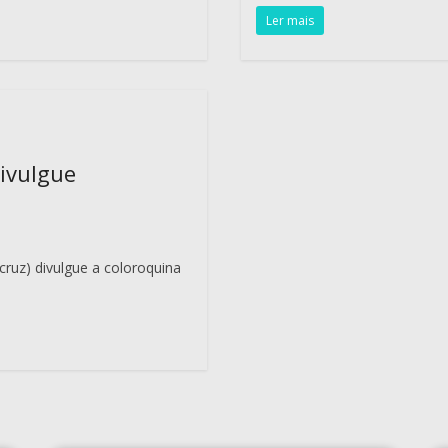
Ler mais
divulgue
ruz) divulgue a coloroquina