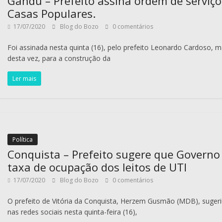
Gandu – Prefeito assina ordem de serviço
Casas Populares.
17/07/2020
Blog do Bozo
0 comentários
Foi assinada nesta quinta (16), pelo prefeito Leonardo Cardoso, 
desta vez, para a construção da
Ler mais
Política
Conquista – Prefeito sugere que Governo
taxa de ocupação dos leitos de UTI
17/07/2020
Blog do Bozo
0 comentários
O prefeito de Vitória da Conquista, Herzem Gusmão (MDB), suger
nas redes sociais nesta quinta-feira (16),