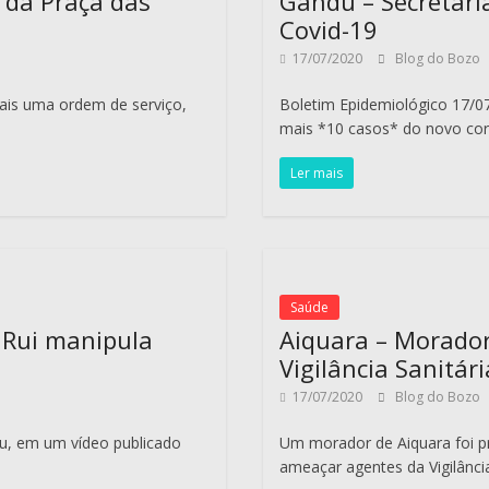
 da Praça das
Gandu – Secretari
Covid-19
17/07/2020
Blog do Bozo
mais uma ordem de serviço,
Boletim Epidemiológico 17/0
mais *10 casos* do novo cor
Ler mais
Saúde
 Rui manipula
Aiquara – Morador
Vigilância Sanitári
17/07/2020
Blog do Bozo
iu, em um vídeo publicado
Um morador de Aiquara foi pr
ameaçar agentes da Vigilânci