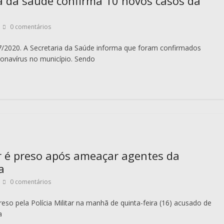
a da saúde confirma 10 novos casos da
0 comentários
7/2020. A Secretaria da Saúde informa que foram confirmados
onavírus no município. Sendo
 é preso após ameaçar agentes da
a
0 comentários
eso pela Polícia Militar na manhã de quinta-feira (16) acusado de
a